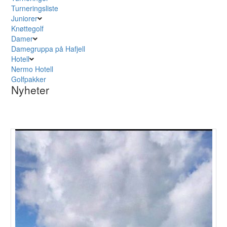
Turneringsliste
Juniorer
Knøttegolf
Damer
Damegruppa på Hafjell
Hotell
Nermo Hotell
Golfpakker
Nyheter