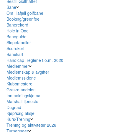
Bestill Golfhäftet
Bane
Om Hafjell golfbane
Booking/greenfee
Banerekord
Hole in One
Baneguide
Slopetabeller
Scorekort
Banekart
Handicap- reglene f.o.m. 2020
Medlemmer
Medlemskap & avgifter
Medlemssidene
Klubbmestere
Grasrotandelen
Innmeldingskjema
Marshall tjeneste
Dugnad
Kjøp/salg aksje
Kurs/Trening
Trening og aktiviteter 2026
Turneringer