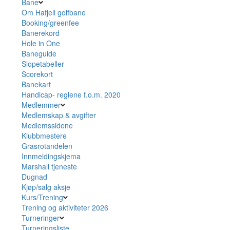
Bane
Om Hafjell golfbane
Booking/greenfee
Banerekord
Hole in One
Baneguide
Slopetabeller
Scorekort
Banekart
Handicap- reglene f.o.m. 2020
Medlemmer
Medlemskap & avgifter
Medlemssidene
Klubbmestere
Grasrotandelen
Innmeldingskjema
Marshall tjeneste
Dugnad
Kjøp/salg aksje
Kurs/Trening
Trening og aktiviteter 2026
Turneringer
Turneringsliste