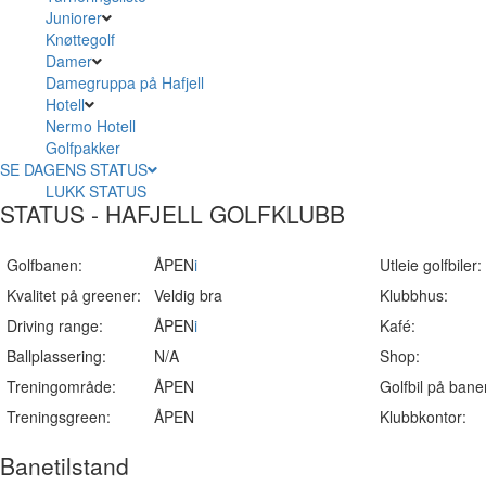
Juniorer
Knøttegolf
Damer
Damegruppa på Hafjell
Hotell
Nermo Hotell
Golfpakker
SE DAGENS STATUS
LUKK STATUS
STATUS - HAFJELL GOLFKLUBB
Golfbanen:
ÅPEN
i
Utleie golfbiler:
Kvalitet på greener:
Veldig bra
Klubbhus:
Driving range:
ÅPEN
i
Kafé:
Ballplassering:
N/A
Shop:
Treningområde:
ÅPEN
Golfbil på bane
Treningsgreen:
ÅPEN
Klubbkontor:
Banetilstand