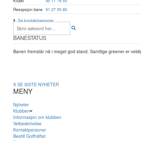
Klubb
95 17 76 55
Resepsjon bane
61 27 55 80
Se kontaktpersoner
BANESTATUS
Banen fremstår nå i meget god stand. Samtlige greener er veldig
X
SE SISTE NYHETER
MENY
Nyheter
Klubben
Informasjon om klubben
Veibeskrivelse
Kontaktpersoner
Bestill Golfhäftet