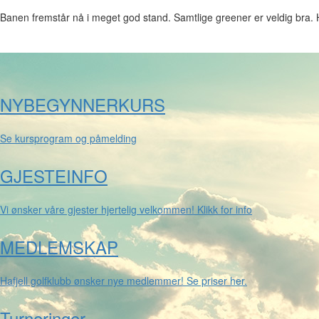
Banen fremstår nå i meget god stand. Samtlige greener er veldig bra. 
NYBEGYNNERKURS
Se kursprogram og påmelding
GJESTEINFO
Vi ønsker våre gjester hjertelig velkommen! Klikk for info
MEDLEMSKAP
Hafjell golfklubb ønsker nye medlemmer! Se priser her.
Turneringer