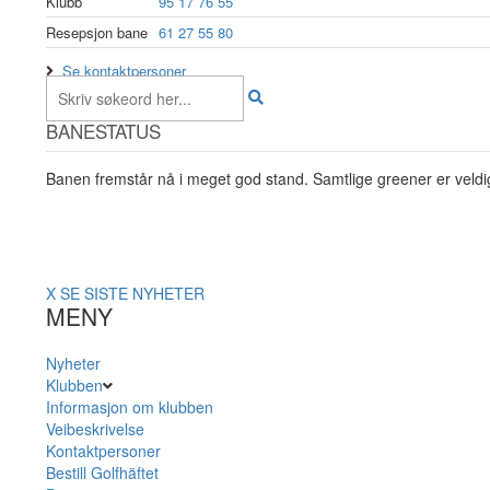
Klubb
95 17 76 55
Resepsjon bane
61 27 55 80
Se kontaktpersoner
BANESTATUS
Banen fremstår nå i meget god stand. Samtlige greener er veldig
X
SE SISTE NYHETER
MENY
Nyheter
Klubben
Informasjon om klubben
Veibeskrivelse
Kontaktpersoner
Bestill Golfhäftet