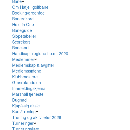
Bane
Om Hafjell golfbane
Booking/greenfee
Banerekord
Hole in One
Baneguide
Slopetabeller
Scorekort
Banekart
Handicap- reglene f.o.m. 2020
Medlemmer
Medlemskap & avgifter
Medlemssidene
Klubbmestere
Grasrotandelen
Innmeldingskjema
Marshall tjeneste
Dugnad
Kjøp/salg aksje
Kurs/Trening
Trening og aktiviteter 2026
Turneringer
Turneringsliste