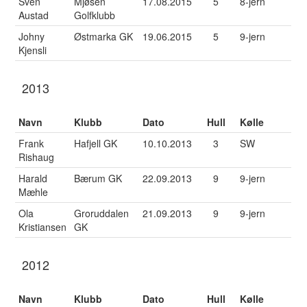
Sven
Mjøsen
17.08.2015
5
8-jern
Austad
Golfklubb
Johny
Østmarka GK
19.06.2015
5
9-jern
Kjensli
2013
Navn
Klubb
Dato
Hull
Kølle
Frank
Hafjell GK
10.10.2013
3
SW
Rishaug
Harald
Bærum GK
22.09.2013
9
9-jern
Mæhle
Ola
Groruddalen
21.09.2013
9
9-jern
Kristiansen
GK
2012
Navn
Klubb
Dato
Hull
Kølle