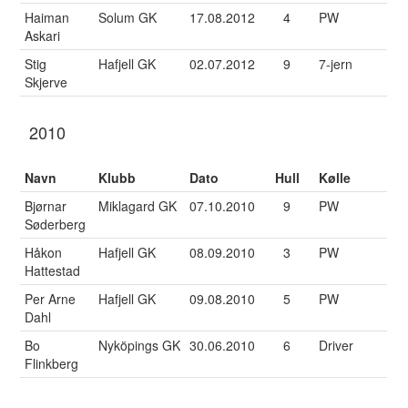
Haiman
Solum GK
17.08.2012
4
PW
Askari
Stig
Hafjell GK
02.07.2012
9
7-jern
Skjerve
2010
Navn
Klubb
Dato
Hull
Kølle
Bjørnar
Miklagard GK
07.10.2010
9
PW
Søderberg
Håkon
Hafjell GK
08.09.2010
3
PW
Hattestad
Per Arne
Hafjell GK
09.08.2010
5
PW
Dahl
Bo
Nyköpings GK
30.06.2010
6
Driver
Flinkberg