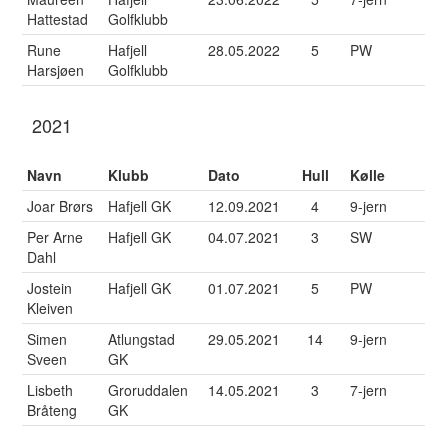
Hattestad
Golfklubb
Rune
Hafjell
28.05.2022
5
PW
Harsjøen
Golfklubb
2021
Navn
Klubb
Dato
Hull
Kølle
Joar Brørs
Hafjell GK
12.09.2021
4
9-jern
Per Arne
Hafjell GK
04.07.2021
3
SW
Dahl
Jostein
Hafjell GK
01.07.2021
5
PW
Kleiven
Simen
Atlungstad
29.05.2021
14
9-jern
Sveen
GK
Lisbeth
Groruddalen
14.05.2021
3
7-jern
Bråteng
GK