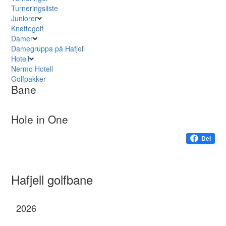
Turneringsliste
Juniorer
Knøttegolf
Damer
Damegruppa på Hafjell
Hotell
Nermo Hotell
Golfpakker
Bane
Hole in One
Del
Hafjell golfbane
2026