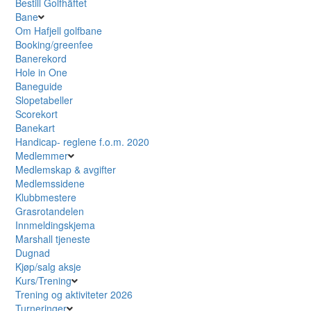
Bestill Golfhäftet
Bane
Om Hafjell golfbane
Booking/greenfee
Banerekord
Hole in One
Baneguide
Slopetabeller
Scorekort
Banekart
Handicap- reglene f.o.m. 2020
Medlemmer
Medlemskap & avgifter
Medlemssidene
Klubbmestere
Grasrotandelen
Innmeldingskjema
Marshall tjeneste
Dugnad
Kjøp/salg aksje
Kurs/Trening
Trening og aktiviteter 2026
Turneringer