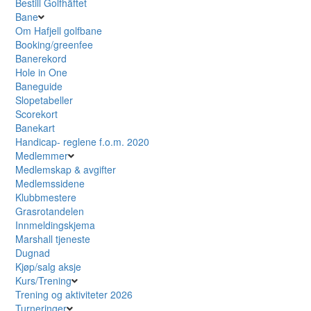
Bestill Golfhäftet
Bane
Om Hafjell golfbane
Booking/greenfee
Banerekord
Hole in One
Baneguide
Slopetabeller
Scorekort
Banekart
Handicap- reglene f.o.m. 2020
Medlemmer
Medlemskap & avgifter
Medlemssidene
Klubbmestere
Grasrotandelen
Innmeldingskjema
Marshall tjeneste
Dugnad
Kjøp/salg aksje
Kurs/Trening
Trening og aktiviteter 2026
Turneringer