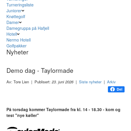
Turneringsliste
Juniorer
Knøttegolf
Damer
Damegruppa på Hafjell
Hotell
Nermo Hotell
Golfpakker
Nyheter
Demo dag - Taylormade
Av: Tore Lien | Publisert:
23. juni 2026
|
Siste nyheter
|
Arkiv
Del
På torsdag kommer Taylormade fra kl. 14 - 18.30 - kom og
test "nye køller"