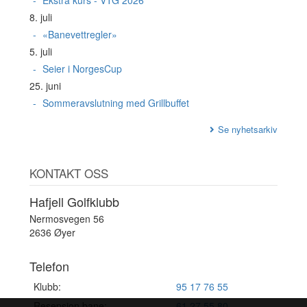
8. juli
«Banevettregler»
5. juli
Seier i NorgesCup
25. juni
Sommeravslutning med Grillbuffet
Se nyhetsarkiv
KONTAKT OSS
Hafjell Golfklubb
Nermosvegen 56
2636 Øyer
Telefon
Klubb:
95 17 76 55
Resepsjon bane:
61 27 55 80