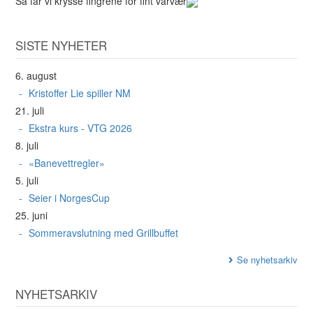
Så får vi krysse fingrene for fint vårvær
SISTE NYHETER
6. august
Kristoffer Lie spiller NM
21. juli
Ekstra kurs - VTG 2026
8. juli
«Banevettregler»
5. juli
Seier i NorgesCup
25. juni
Sommeravslutning med Grillbuffet
Se nyhetsarkiv
NYHETSARKIV