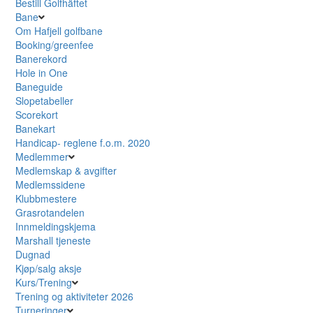
Bestill Golfhäftet
Bane
Om Hafjell golfbane
Booking/greenfee
Banerekord
Hole in One
Baneguide
Slopetabeller
Scorekort
Banekart
Handicap- reglene f.o.m. 2020
Medlemmer
Medlemskap & avgifter
Medlemssidene
Klubbmestere
Grasrotandelen
Innmeldingskjema
Marshall tjeneste
Dugnad
Kjøp/salg aksje
Kurs/Trening
Trening og aktiviteter 2026
Turneringer