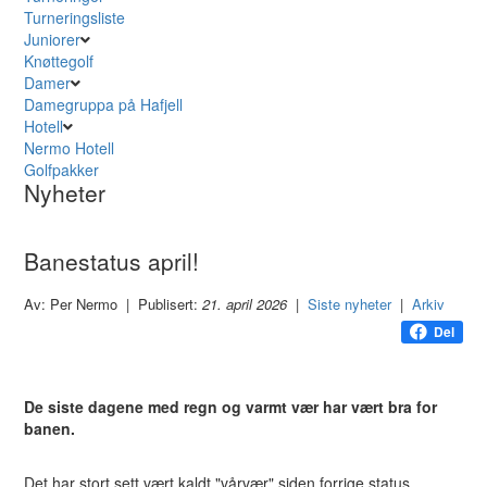
Turneringsliste
Juniorer
Knøttegolf
Damer
Damegruppa på Hafjell
Hotell
Nermo Hotell
Golfpakker
Nyheter
Banestatus april!
Av: Per Nermo | Publisert:
21. april 2026
|
Siste nyheter
|
Arkiv
Del
De siste dagene med regn og varmt vær har vært bra for
banen.
Det har stort sett vært kaldt "vårvær" siden forrige status.