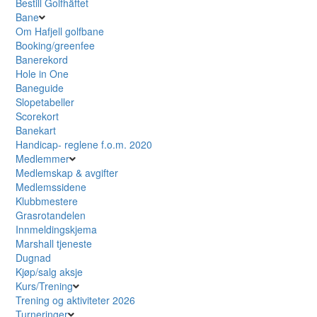
Bestill Golfhäftet
Bane
Om Hafjell golfbane
Booking/greenfee
Banerekord
Hole in One
Baneguide
Slopetabeller
Scorekort
Banekart
Handicap- reglene f.o.m. 2020
Medlemmer
Medlemskap & avgifter
Medlemssidene
Klubbmestere
Grasrotandelen
Innmeldingskjema
Marshall tjeneste
Dugnad
Kjøp/salg aksje
Kurs/Trening
Trening og aktiviteter 2026
Turneringer