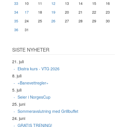
33
10
11
12
13
14
15
16
34
17
18
19
20
21
22
23
35
24
25
26
27
28
29
30
36
31
SISTE NYHETER
21. juli
Ekstra kurs - VTG 2026
8. juli
«Banevettregler»
5. juli
Seier i NorgesCup
25. juni
Sommeravslutning med Grillbuffet
24. juni
GRATIS TRENING!