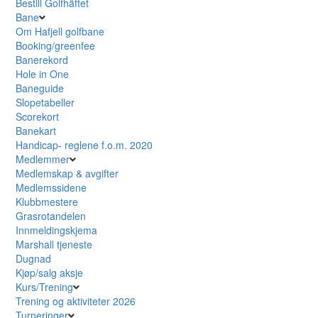
Bestill Golfhäftet
Bane
Om Hafjell golfbane
Booking/greenfee
Banerekord
Hole in One
Baneguide
Slopetabeller
Scorekort
Banekart
Handicap- reglene f.o.m. 2020
Medlemmer
Medlemskap & avgifter
Medlemssidene
Klubbmestere
Grasrotandelen
Innmeldingskjema
Marshall tjeneste
Dugnad
Kjøp/salg aksje
Kurs/Trening
Trening og aktiviteter 2026
Turneringer