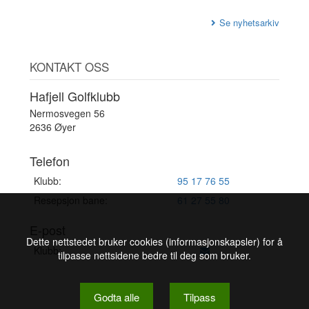
Se nyhetsarkiv
KONTAKT OSS
Hafjell Golfklubb
Nermosvegen 56
2636 Øyer
Telefon
Klubb:
95 17 76 55
Resepsjon bane:
61 27 55 80
E-post
Dette nettstedet bruker cookies (informasjonskapsler) for å
Klubb:
tilpasse nettsidene bedre til deg som bruker.
Godta alle
Tilpass