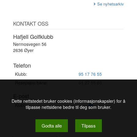
Se nyhetsarkiv
KONTAKT OSS
Hafjell Golfklubb
Nermosvegen 56
2636 Øyer
Telefon
Klubb:
95 17 76 55
Resepsjon bane:
61 27 55 80
E-post
Dette nettstedet bruker cookies (informasjonskapsler) for å
Klubb:
tilpasse nettsidene bedre til deg som bruker.
Godta alle
Tilpass