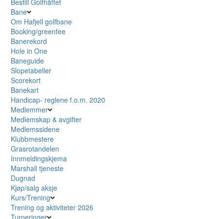
Bestill Golfhäftet
Bane
Om Hafjell golfbane
Booking/greenfee
Banerekord
Hole in One
Baneguide
Slopetabeller
Scorekort
Banekart
Handicap- reglene f.o.m. 2020
Medlemmer
Medlemskap & avgifter
Medlemssidene
Klubbmestere
Grasrotandelen
Innmeldingskjema
Marshall tjeneste
Dugnad
Kjøp/salg aksje
Kurs/Trening
Trening og aktiviteter 2026
Turneringer