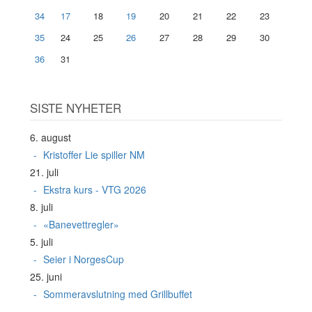
34
17
18
19
20
21
22
23
35
24
25
26
27
28
29
30
36
31
SISTE NYHETER
6. august
Kristoffer Lie spiller NM
21. juli
Ekstra kurs - VTG 2026
8. juli
«Banevettregler»
5. juli
Seier i NorgesCup
25. juni
Sommeravslutning med Grillbuffet