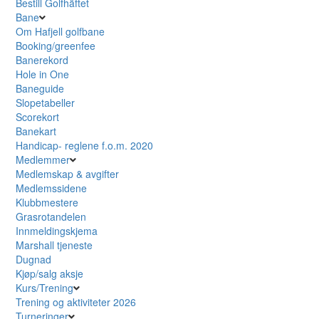
Bestill Golfhäftet
Bane
Om Hafjell golfbane
Booking/greenfee
Banerekord
Hole in One
Baneguide
Slopetabeller
Scorekort
Banekart
Handicap- reglene f.o.m. 2020
Medlemmer
Medlemskap & avgifter
Medlemssidene
Klubbmestere
Grasrotandelen
Innmeldingskjema
Marshall tjeneste
Dugnad
Kjøp/salg aksje
Kurs/Trening
Trening og aktiviteter 2026
Turneringer