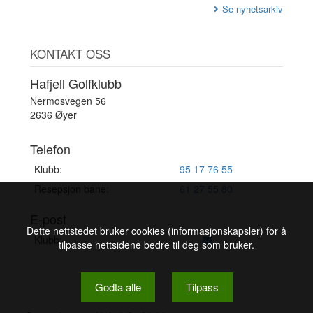
Se nyhetsarkiv
KONTAKT OSS
Hafjell Golfklubb
Nermosvegen 56
2636 Øyer
Telefon
Klubb:
95 17 76 55
Resepsjon bane:
61 27 55 80
E-post
Dette nettstedet bruker cookies (informasjonskapsler) for å
Klubb:
tilpasse nettsidene bedre til deg som bruker.
Godta alle
Tilpass