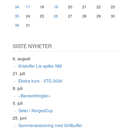
34
17
18
19
20
21
22
23
35
24
25
26
27
28
29
30
36
31
SISTE NYHETER
6. august
Kristoffer Lie spiller NM
21. juli
Ekstra kurs - VTG 2026
8. juli
«Banevettregler»
5. juli
Seier i NorgesCup
25. juni
Sommeravslutning med Grillbuffet