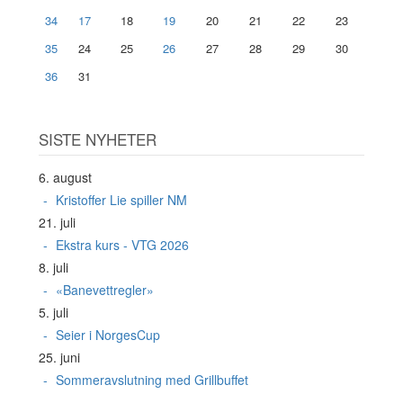
34
17
18
19
20
21
22
23
35
24
25
26
27
28
29
30
36
31
SISTE NYHETER
6. august
Kristoffer Lie spiller NM
21. juli
Ekstra kurs - VTG 2026
8. juli
«Banevettregler»
5. juli
Seier i NorgesCup
25. juni
Sommeravslutning med Grillbuffet