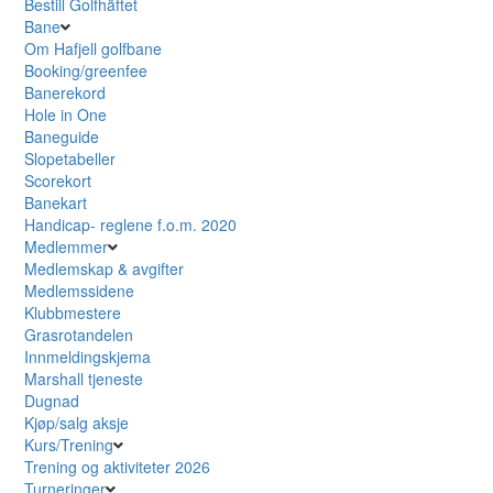
Bestill Golfhäftet
Bane
Om Hafjell golfbane
Booking/greenfee
Banerekord
Hole in One
Baneguide
Slopetabeller
Scorekort
Banekart
Handicap- reglene f.o.m. 2020
Medlemmer
Medlemskap & avgifter
Medlemssidene
Klubbmestere
Grasrotandelen
Innmeldingskjema
Marshall tjeneste
Dugnad
Kjøp/salg aksje
Kurs/Trening
Trening og aktiviteter 2026
Turneringer