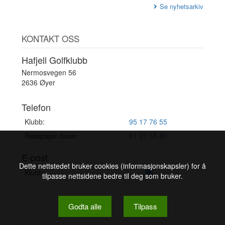
Se nyhetsarkiv
KONTAKT OSS
Hafjell Golfklubb
Nermosvegen 56
2636 Øyer
Telefon
Klubb:
95 17 76 55
Resepsjon bane:
61 27 55 80
E-post
Dette nettstedet bruker cookies (informasjonskapsler) for å
Klubb:
tilpasse nettsidene bedre til deg som bruker.
Godta alle
Tilpass