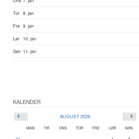
Ons
7. jan
Tor
8. jan
Fre
9. jan
Lør
10. jan
Søn
11. jan
KALENDER
AUGUST 2026
MAN
TIR
ONS
TOR
FRE
LØR
SØN
31
1
2