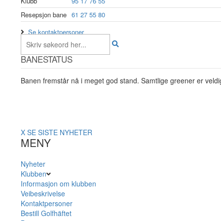
Klubb
95 17 76 55
Resepsjon bane
61 27 55 80
Se kontaktpersoner
BANESTATUS
Banen fremstår nå i meget god stand. Samtlige greener er veldig
X
SE SISTE NYHETER
MENY
Nyheter
Klubben
Informasjon om klubben
Veibeskrivelse
Kontaktpersoner
Bestill Golfhäftet