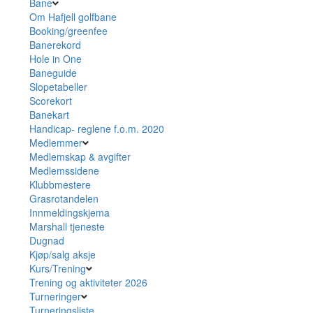
Bane
Om Hafjell golfbane
Booking/greenfee
Banerekord
Hole in One
Baneguide
Slopetabeller
Scorekort
Banekart
Handicap- reglene f.o.m. 2020
Medlemmer
Medlemskap & avgifter
Medlemssidene
Klubbmestere
Grasrotandelen
Innmeldingskjema
Marshall tjeneste
Dugnad
Kjøp/salg aksje
Kurs/Trening
Trening og aktiviteter 2026
Turneringer
Turneringsliste