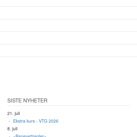
SISTE NYHETER
21. juli
Ekstra kurs - VTG 2026
8. juli
«Banevettregler»