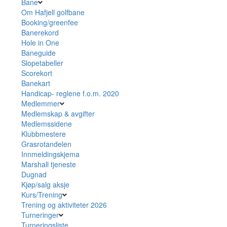
Bane
Om Hafjell golfbane
Booking/greenfee
Banerekord
Hole in One
Baneguide
Slopetabeller
Scorekort
Banekart
Handicap- reglene f.o.m. 2020
Medlemmer
Medlemskap & avgifter
Medlemssidene
Klubbmestere
Grasrotandelen
Innmeldingskjema
Marshall tjeneste
Dugnad
Kjøp/salg aksje
Kurs/Trening
Trening og aktiviteter 2026
Turneringer
Turneringsliste