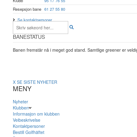
Klubb
95 17 76 55
Resepsjon bane
61 27 55 80
Se kontaktpersoner
BANESTATUS
Banen fremstår nå i meget god stand. Samtlige greener er veldig
X
SE SISTE NYHETER
MENY
Nyheter
Klubben
Informasjon om klubben
Veibeskrivelse
Kontaktpersoner
Bestill Golfhäftet