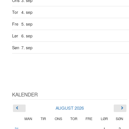
Ons
3. sep
Tor
4. sep
Fre
5. sep
Lør
6. sep
Søn
7. sep
KALENDER
AUGUST 2026
MAN
TIR
ONS
TOR
FRE
LØR
SØN
31
1
2