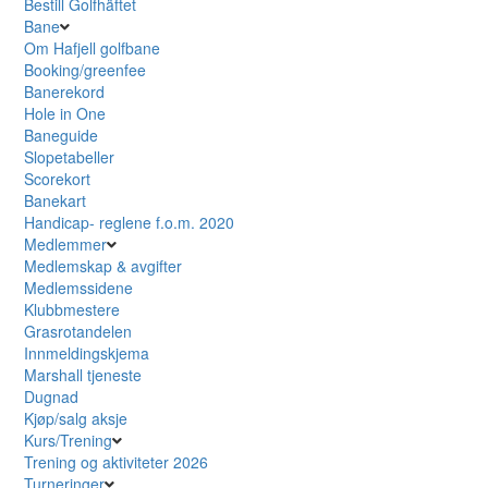
Bestill Golfhäftet
Bane
Om Hafjell golfbane
Booking/greenfee
Banerekord
Hole in One
Baneguide
Slopetabeller
Scorekort
Banekart
Handicap- reglene f.o.m. 2020
Medlemmer
Medlemskap & avgifter
Medlemssidene
Klubbmestere
Grasrotandelen
Innmeldingskjema
Marshall tjeneste
Dugnad
Kjøp/salg aksje
Kurs/Trening
Trening og aktiviteter 2026
Turneringer