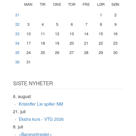
MAN
TIR
ONS
TOR
FRE
LØR
SØN
31
1
2
32
3
4
5
6
7
8
9
33
10
11
12
13
14
15
16
34
17
18
19
20
21
22
23
35
24
25
26
27
28
29
30
36
31
SISTE NYHETER
6. august
Kristoffer Lie spiller NM
21. juli
Ekstra kurs - VTG 2026
8. juli
«Banevettregler»