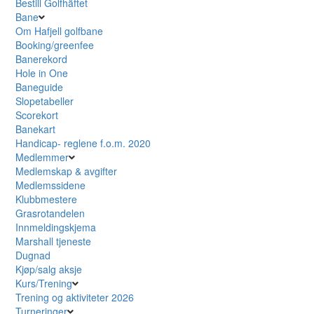
Bestill Golfhäftet
Bane
Om Hafjell golfbane
Booking/greenfee
Banerekord
Hole in One
Baneguide
Slopetabeller
Scorekort
Banekart
Handicap- reglene f.o.m. 2020
Medlemmer
Medlemskap & avgifter
Medlemssidene
Klubbmestere
Grasrotandelen
Innmeldingskjema
Marshall tjeneste
Dugnad
Kjøp/salg aksje
Kurs/Trening
Trening og aktiviteter 2026
Turneringer