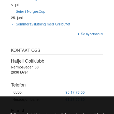
5. juli
Seier i NorgesCup
25. juni
Sommeravslutning med Grillbuffet
Se nyhetsarkiv
KONTAKT OSS
Hafjell Golfklubb
Nermosvegen 56
2636 Øyer
Telefon
Klubb:
95 17 76 55
Resepsjon bane:
61 27 55 80
E-post