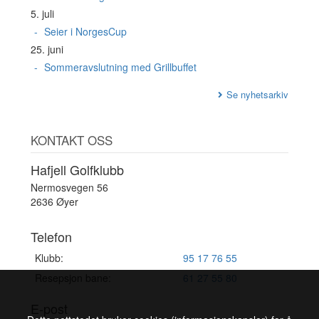
5. juli
Seier i NorgesCup
25. juni
Sommeravslutning med Grillbuffet
Se nyhetsarkiv
KONTAKT OSS
Hafjell Golfklubb
Nermosvegen 56
2636 Øyer
Telefon
Klubb:
95 17 76 55
Resepsjon bane:
61 27 55 80
E-post