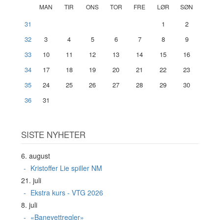
MAN
TIR
ONS
TOR
FRE
LØR
SØN
31
1
2
32
3
4
5
6
7
8
9
33
10
11
12
13
14
15
16
34
17
18
19
20
21
22
23
35
24
25
26
27
28
29
30
36
31
SISTE NYHETER
6. august
Kristoffer Lie spiller NM
21. juli
Ekstra kurs - VTG 2026
8. juli
«Banevettregler»