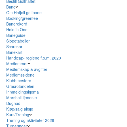
Bestill Golfhäftet
Bane
Om Hafjell golfbane
Booking/greenfee
Banerekord
Hole in One
Baneguide
Slopetabeller
Scorekort
Banekart
Handicap- reglene f.o.m. 2020
Medlemmer
Medlemskap & avgifter
Medlemssidene
Klubbmestere
Grasrotandelen
Innmeldingskjema
Marshall tjeneste
Dugnad
Kjøp/salg aksje
Kurs/Trening
Trening og aktiviteter 2026
Turneringer