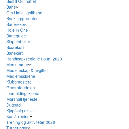
Bestill Golfhäftet
Bane
Om Hafjell golfbane
Booking/greenfee
Banerekord
Hole in One
Baneguide
Slopetabeller
Scorekort
Banekart
Handicap- reglene f.o.m. 2020
Medlemmer
Medlemskap & avgifter
Medlemssidene
Klubbmestere
Grasrotandelen
Innmeldingskjema
Marshall tjeneste
Dugnad
Kjøp/salg aksje
Kurs/Trening
Trening og aktiviteter 2026
Turneringer