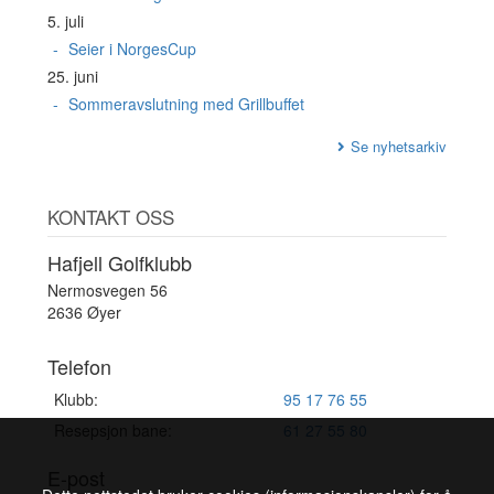
5. juli
Seier i NorgesCup
25. juni
Sommeravslutning med Grillbuffet
Se nyhetsarkiv
KONTAKT OSS
Hafjell Golfklubb
Nermosvegen 56
2636 Øyer
Telefon
Klubb:
95 17 76 55
Resepsjon bane:
61 27 55 80
E-post