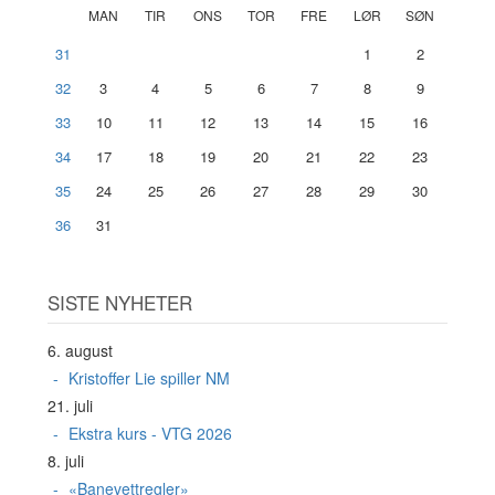
MAN
TIR
ONS
TOR
FRE
LØR
SØN
31
1
2
32
3
4
5
6
7
8
9
33
10
11
12
13
14
15
16
34
17
18
19
20
21
22
23
35
24
25
26
27
28
29
30
36
31
SISTE NYHETER
6. august
Kristoffer Lie spiller NM
21. juli
Ekstra kurs - VTG 2026
8. juli
«Banevettregler»