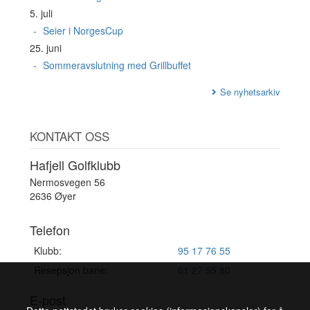
5. juli
Seier i NorgesCup
25. juni
Sommeravslutning med Grillbuffet
Se nyhetsarkiv
KONTAKT OSS
Hafjell Golfklubb
Nermosvegen 56
2636 Øyer
Telefon
Klubb:
95 17 76 55
Resepsjon bane:
61 27 55 80
E-post