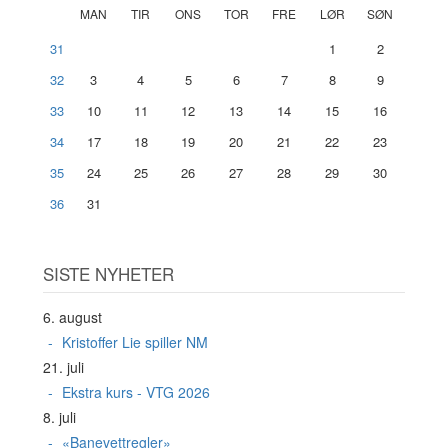
MAN
TIR
ONS
TOR
FRE
LØR
SØN
31
1
2
32
3
4
5
6
7
8
9
33
10
11
12
13
14
15
16
34
17
18
19
20
21
22
23
35
24
25
26
27
28
29
30
36
31
SISTE NYHETER
6. august
Kristoffer Lie spiller NM
21. juli
Ekstra kurs - VTG 2026
8. juli
«Banevettregler»