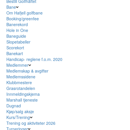
Bestill Golfhäftet
Bane
Om Hafjell golfbane
Booking/greenfee
Banerekord
Hole in One
Baneguide
Slopetabeller
Scorekort
Banekart
Handicap- reglene f.o.m. 2020
Medlemmer
Medlemskap & avgifter
Medlemssidene
Klubbmestere
Grasrotandelen
Innmeldingskjema
Marshall tjeneste
Dugnad
Kjøp/salg aksje
Kurs/Trening
Trening og aktiviteter 2026
Turneringer