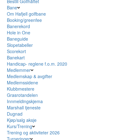
Bestill Golfhäftet
Bane
Om Hafjell golfbane
Booking/greenfee
Banerekord
Hole in One
Baneguide
Slopetabeller
Scorekort
Banekart
Handicap- reglene f.o.m. 2020
Medlemmer
Medlemskap & avgifter
Medlemssidene
Klubbmestere
Grasrotandelen
Innmeldingskjema
Marshall tjeneste
Dugnad
Kjøp/salg aksje
Kurs/Trening
Trening og aktiviteter 2026
Turneringer