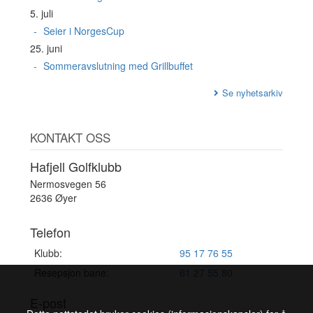
5. juli
Seier i NorgesCup
25. juni
Sommeravslutning med Grillbuffet
Se nyhetsarkiv
KONTAKT OSS
Hafjell Golfklubb
Nermosvegen 56
2636 Øyer
Telefon
Klubb:
95 17 76 55
Resepsjon bane:
61 27 55 80
E-post