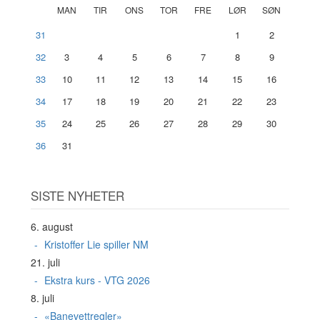
MAN
TIR
ONS
TOR
FRE
LØR
SØN
31
1
2
32
3
4
5
6
7
8
9
33
10
11
12
13
14
15
16
34
17
18
19
20
21
22
23
35
24
25
26
27
28
29
30
36
31
SISTE NYHETER
6. august
Kristoffer Lie spiller NM
21. juli
Ekstra kurs - VTG 2026
8. juli
«Banevettregler»