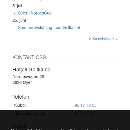
5. juli
Seier i NorgesCup
25. juni
Sommeravslutning med Grillbuffet
Se nyhetsarkiv
KONTAKT OSS
Hafjell Golfklubb
Nermosvegen 56
2636 Øyer
Telefon
Klubb:
95 17 76 55
Resepsjon bane:
61 27 55 80
E-post