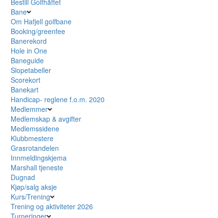
Bestill Golfhäftet
Bane
Om Hafjell golfbane
Booking/greenfee
Banerekord
Hole in One
Baneguide
Slopetabeller
Scorekort
Banekart
Handicap- reglene f.o.m. 2020
Medlemmer
Medlemskap & avgifter
Medlemssidene
Klubbmestere
Grasrotandelen
Innmeldingskjema
Marshall tjeneste
Dugnad
Kjøp/salg aksje
Kurs/Trening
Trening og aktiviteter 2026
Turneringer