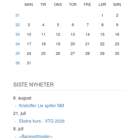
MAN
TIR
ONS
TOR
FRE
LØR
SØN
31
1
2
32
3
4
5
6
7
8
9
33
10
11
12
13
14
15
16
34
17
18
19
20
21
22
23
35
24
25
26
27
28
29
30
36
31
SISTE NYHETER
6. august
Kristoffer Lie spiller NM
21. juli
Ekstra kurs - VTG 2026
8. juli
«Banevettregler»