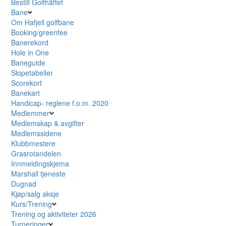
Bestill Golfhäftet
Bane
Om Hafjell golfbane
Booking/greenfee
Banerekord
Hole in One
Baneguide
Slopetabeller
Scorekort
Banekart
Handicap- reglene f.o.m. 2020
Medlemmer
Medlemskap & avgifter
Medlemssidene
Klubbmestere
Grasrotandelen
Innmeldingskjema
Marshall tjeneste
Dugnad
Kjøp/salg aksje
Kurs/Trening
Trening og aktiviteter 2026
Turneringer