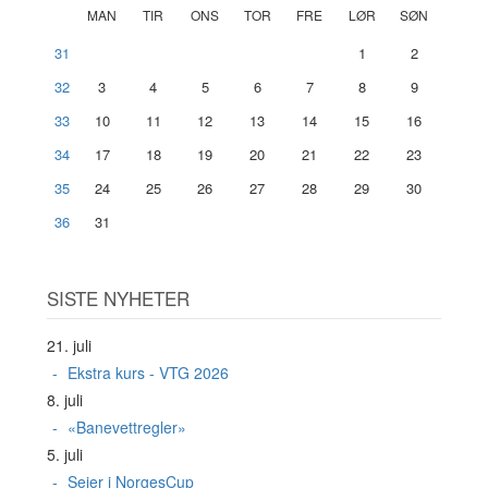
MAN
TIR
ONS
TOR
FRE
LØR
SØN
31
1
2
32
3
4
5
6
7
8
9
33
10
11
12
13
14
15
16
34
17
18
19
20
21
22
23
35
24
25
26
27
28
29
30
36
31
SISTE NYHETER
21. juli
Ekstra kurs - VTG 2026
8. juli
«Banevettregler»
5. juli
Seier i NorgesCup