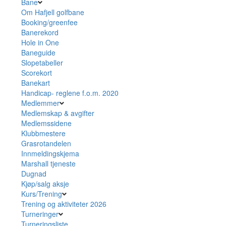
Bane
Om Hafjell golfbane
Booking/greenfee
Banerekord
Hole in One
Baneguide
Slopetabeller
Scorekort
Banekart
Handicap- reglene f.o.m. 2020
Medlemmer
Medlemskap & avgifter
Medlemssidene
Klubbmestere
Grasrotandelen
Innmeldingskjema
Marshall tjeneste
Dugnad
Kjøp/salg aksje
Kurs/Trening
Trening og aktiviteter 2026
Turneringer
Turneringsliste