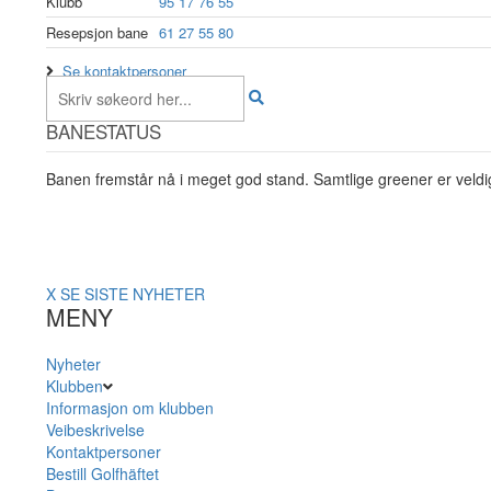
Klubb
95 17 76 55
Resepsjon bane
61 27 55 80
Se kontaktpersoner
BANESTATUS
Banen fremstår nå i meget god stand. Samtlige greener er veldig
X
SE SISTE NYHETER
MENY
Nyheter
Klubben
Informasjon om klubben
Veibeskrivelse
Kontaktpersoner
Bestill Golfhäftet