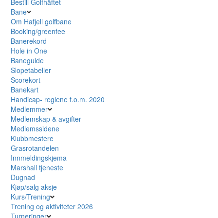
Bestill Golfhäftet
Bane
Om Hafjell golfbane
Booking/greenfee
Banerekord
Hole in One
Baneguide
Slopetabeller
Scorekort
Banekart
Handicap- reglene f.o.m. 2020
Medlemmer
Medlemskap & avgifter
Medlemssidene
Klubbmestere
Grasrotandelen
Innmeldingskjema
Marshall tjeneste
Dugnad
Kjøp/salg aksje
Kurs/Trening
Trening og aktiviteter 2026
Turneringer