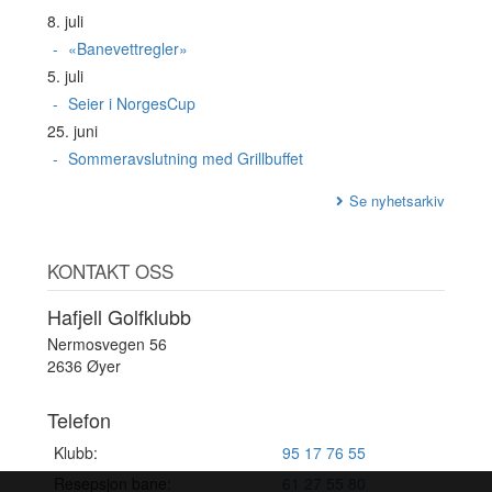
8. juli
«Banevettregler»
5. juli
Seier i NorgesCup
25. juni
Sommeravslutning med Grillbuffet
Se nyhetsarkiv
KONTAKT OSS
Hafjell Golfklubb
Nermosvegen 56
2636 Øyer
Telefon
Klubb:
95 17 76 55
Resepsjon bane:
61 27 55 80