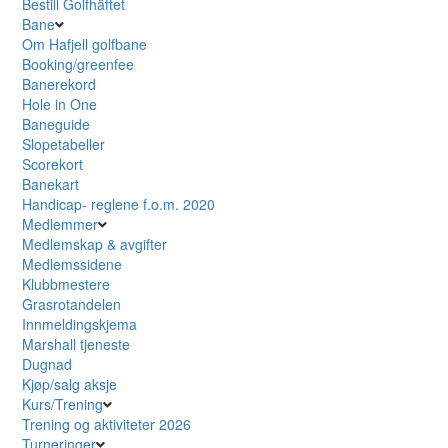
Bestill Golfhäftet
Bane
Om Hafjell golfbane
Booking/greenfee
Banerekord
Hole in One
Baneguide
Slopetabeller
Scorekort
Banekart
Handicap- reglene f.o.m. 2020
Medlemmer
Medlemskap & avgifter
Medlemssidene
Klubbmestere
Grasrotandelen
Innmeldingskjema
Marshall tjeneste
Dugnad
Kjøp/salg aksje
Kurs/Trening
Trening og aktiviteter 2026
Turneringer