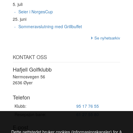
5. juli
Seier i NorgesCup
25. juni
Sommeravslutning med Grillbuffet
Se nyhetsarkiv
KONTAKT OSS
Hafjell Golfklubb
Nermosvegen 56
2636 Øyer
Telefon
Klubb:
95 17 76 55
Resepsjon bane:
61 27 55 80
E-post
Dette nettstedet bruker cookies (informasjonskapsler) for å