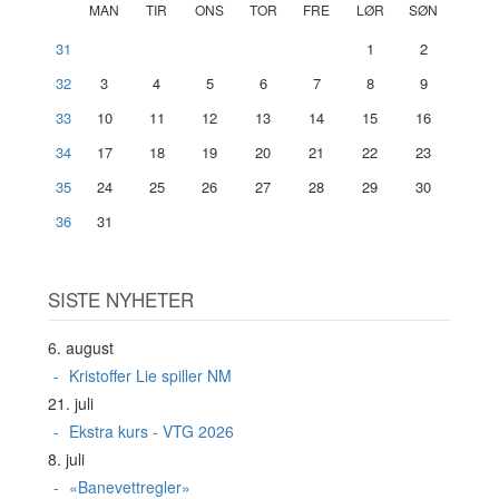
MAN
TIR
ONS
TOR
FRE
LØR
SØN
31
1
2
32
3
4
5
6
7
8
9
33
10
11
12
13
14
15
16
34
17
18
19
20
21
22
23
35
24
25
26
27
28
29
30
36
31
SISTE NYHETER
6. august
Kristoffer Lie spiller NM
21. juli
Ekstra kurs - VTG 2026
8. juli
«Banevettregler»