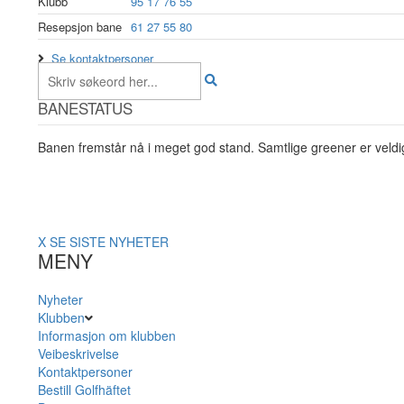
Klubb
95 17 76 55
Resepsjon bane
61 27 55 80
Se kontaktpersoner
BANESTATUS
Banen fremstår nå i meget god stand. Samtlige greener er veldig
X
SE SISTE NYHETER
MENY
Nyheter
Klubben
Informasjon om klubben
Veibeskrivelse
Kontaktpersoner
Bestill Golfhäftet