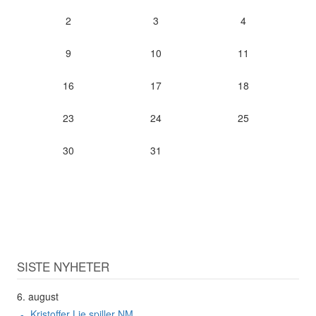
2
3
4
9
10
11
16
17
18
23
24
25
30
31
SISTE NYHETER
6. august
Kristoffer Lie spiller NM