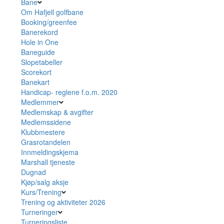
Bane
Om Hafjell golfbane
Booking/greenfee
Banerekord
Hole in One
Baneguide
Slopetabeller
Scorekort
Banekart
Handicap- reglene f.o.m. 2020
Medlemmer
Medlemskap & avgifter
Medlemssidene
Klubbmestere
Grasrotandelen
Innmeldingskjema
Marshall tjeneste
Dugnad
Kjøp/salg aksje
Kurs/Trening
Trening og aktiviteter 2026
Turneringer
Turneringsliste