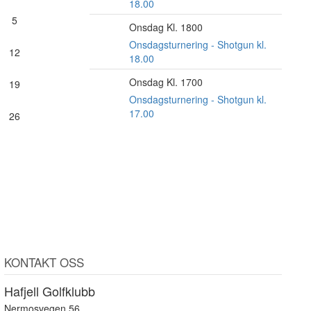
18.00
5
Onsdag Kl. 1800
26
AUG
Onsdagsturnering - Shotgun kl.
12
18.00
Onsdag Kl. 1700
2
19
SEP
Onsdagsturnering - Shotgun kl.
17.00
26
KONTAKT OSS
Hafjell Golfklubb
Nermosvegen 56