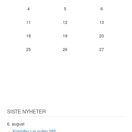
4
5
6
11
12
13
18
19
20
25
26
27
SISTE NYHETER
6. august
Kristoffer Lie spiller NM