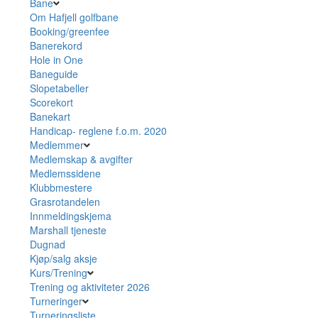
Bane
Om Hafjell golfbane
Booking/greenfee
Banerekord
Hole in One
Baneguide
Slopetabeller
Scorekort
Banekart
Handicap- reglene f.o.m. 2020
Medlemmer
Medlemskap & avgifter
Medlemssidene
Klubbmestere
Grasrotandelen
Innmeldingskjema
Marshall tjeneste
Dugnad
Kjøp/salg aksje
Kurs/Trening
Trening og aktiviteter 2026
Turneringer
Turneringsliste