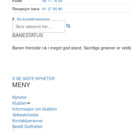
Klubb
95 17 76 55
Resepsjon bane
61 27 55 80
Se kontaktpersoner
BANESTATUS
Banen fremstår nå i meget god stand. Samtlige greener er veldig
X
SE SISTE NYHETER
MENY
Nyheter
Klubben
Informasjon om klubben
Veibeskrivelse
Kontaktpersoner
Bestill Golfhäftet