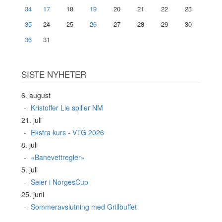
34
17
18
19
20
21
22
23
35
24
25
26
27
28
29
30
36
31
SISTE NYHETER
6. august
Kristoffer Lie spiller NM
21. juli
Ekstra kurs - VTG 2026
8. juli
«Banevettregler»
5. juli
Seier i NorgesCup
25. juni
Sommeravslutning med Grillbuffet