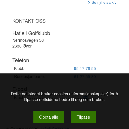
Se nyhetsarkiv
KONTAKT OSS
Hafjell Golfklubb
Nermosvegen 56
2636 Øyer
Telefon
Klubb:
95 17 76 55
Resepsjon bane:
61 27 55 80
E-post
Dette nettstedet bruker cookies (informasjonskapsler) for å
Klubb:
tilpasse nettsidene bedre til deg som bruker.
Godta alle
Tilpass
© Copyright 2026
Hafjell Golfklubb