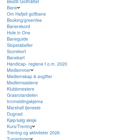
Bestill Golfhäftet
Bane
Om Hafjell golfbane
Booking/greenfee
Banerekord
Hole in One
Baneguide
Slopetabeller
Scorekort
Banekart
Handicap- reglene f.o.m. 2020
Medlemmer
Medlemskap & avgifter
Medlemssidene
Klubbmestere
Grasrotandelen
Innmeldingskjema
Marshall tjeneste
Dugnad
Kjøp/salg aksje
Kurs/Trening
Trening og aktiviteter 2026
Turneringer