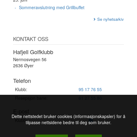
Sommeravslutning med Grillbuffet
Se nyhetsarkiv
KONTAKT OSS
Hafjell Golfklubb
Nermosvegen 56
2636 Øyer
Telefon
Klubb:
95 17 76 55
Resepsjon bane:
61 27 55 80
E-post
Dette nettstedet bruker cookies (informasjonskapsler) for å
Klubb:
tilpasse nettsidene bedre til deg som bruker.