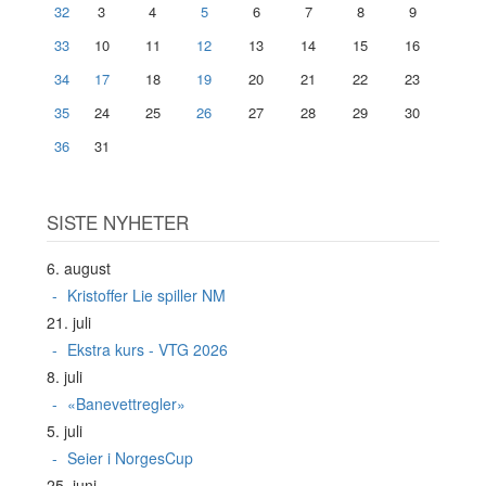
32
3
4
5
6
7
8
9
33
10
11
12
13
14
15
16
34
17
18
19
20
21
22
23
35
24
25
26
27
28
29
30
36
31
SISTE NYHETER
6. august
Kristoffer Lie spiller NM
21. juli
Ekstra kurs - VTG 2026
8. juli
«Banevettregler»
5. juli
Seier i NorgesCup
25. juni