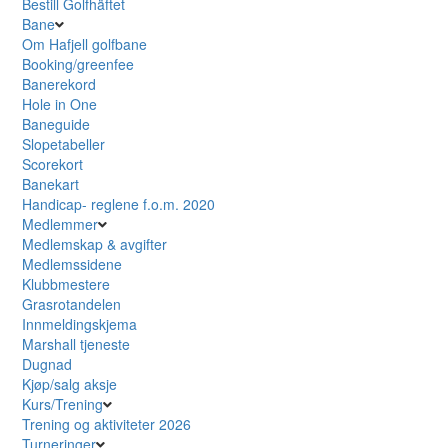
Bestill Golfhäftet
Bane
Om Hafjell golfbane
Booking/greenfee
Banerekord
Hole in One
Baneguide
Slopetabeller
Scorekort
Banekart
Handicap- reglene f.o.m. 2020
Medlemmer
Medlemskap & avgifter
Medlemssidene
Klubbmestere
Grasrotandelen
Innmeldingskjema
Marshall tjeneste
Dugnad
Kjøp/salg aksje
Kurs/Trening
Trening og aktiviteter 2026
Turneringer