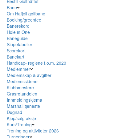
Bestill Golfhäftet
Bane
Om Hafjell golfbane
Booking/greenfee
Banerekord
Hole in One
Baneguide
Slopetabeller
Scorekort
Banekart
Handicap- reglene f.o.m. 2020
Medlemmer
Medlemskap & avgifter
Medlemssidene
Klubbmestere
Grasrotandelen
Innmeldingskjema
Marshall tjeneste
Dugnad
Kjøp/salg aksje
Kurs/Trening
Trening og aktiviteter 2026
Turneringer