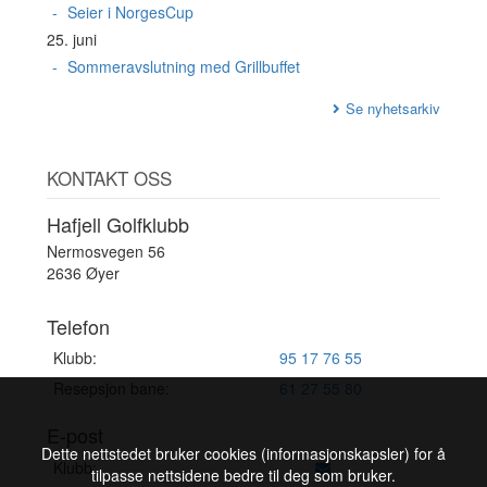
Seier i NorgesCup
25. juni
Sommeravslutning med Grillbuffet
Se nyhetsarkiv
KONTAKT OSS
Hafjell Golfklubb
Nermosvegen 56
2636 Øyer
Telefon
Klubb:
95 17 76 55
Resepsjon bane:
61 27 55 80
E-post
Dette nettstedet bruker cookies (informasjonskapsler) for å
Klubb:
tilpasse nettsidene bedre til deg som bruker.