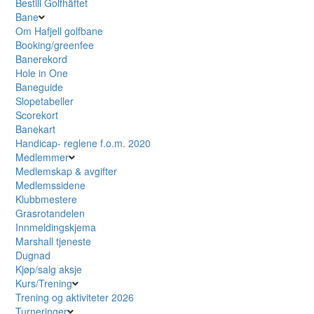
Bestill Golfhäftet
Bane
Om Hafjell golfbane
Booking/greenfee
Banerekord
Hole in One
Baneguide
Slopetabeller
Scorekort
Banekart
Handicap- reglene f.o.m. 2020
Medlemmer
Medlemskap & avgifter
Medlemssidene
Klubbmestere
Grasrotandelen
Innmeldingskjema
Marshall tjeneste
Dugnad
Kjøp/salg aksje
Kurs/Trening
Trening og aktiviteter 2026
Turneringer