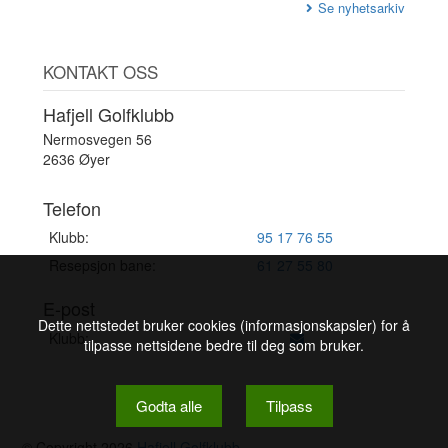
Se nyhetsarkiv
KONTAKT OSS
Hafjell Golfklubb
Nermosvegen 56
2636 Øyer
Telefon
Klubb:
95 17 76 55
Resepsjon bane:
61 27 55 80
E-post
Dette nettstedet bruker cookies (informasjonskapsler) for å
Klubb:
tilpasse nettsidene bedre til deg som bruker.
Godta alle
Tilpass
© Copyright 2026
Hafjell Golfklubb