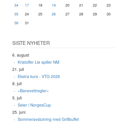
34
17
18
19
20
21
22
23
35
24
25
26
27
28
29
30
36
31
SISTE NYHETER
6. august
Kristoffer Lie spiller NM
21. juli
Ekstra kurs - VTG 2026
8. juli
«Banevettregler»
5. juli
Seier i NorgesCup
25. juni
Sommeravslutning med Grillbuffet