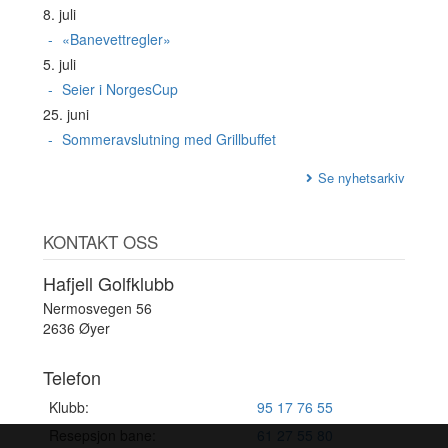
8. juli
«Banevettregler»
5. juli
Seier i NorgesCup
25. juni
Sommeravslutning med Grillbuffet
Se nyhetsarkiv
KONTAKT OSS
Hafjell Golfklubb
Nermosvegen 56
2636 Øyer
Telefon
Klubb:
95 17 76 55
Resepsjon bane:
61 27 55 80