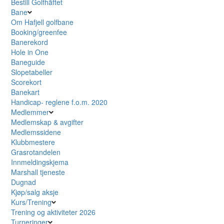
Bestill Golfhäftet
Bane
Om Hafjell golfbane
Booking/greenfee
Banerekord
Hole in One
Baneguide
Slopetabeller
Scorekort
Banekart
Handicap- reglene f.o.m. 2020
Medlemmer
Medlemskap & avgifter
Medlemssidene
Klubbmestere
Grasrotandelen
Innmeldingskjema
Marshall tjeneste
Dugnad
Kjøp/salg aksje
Kurs/Trening
Trening og aktiviteter 2026
Turneringer