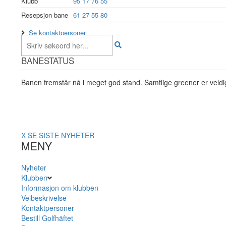
Klubb
95 17 76 55
Resepsjon bane
61 27 55 80
Se kontaktpersoner
BANESTATUS
Banen fremstår nå i meget god stand. Samtlige greener er veldig
X
SE SISTE NYHETER
MENY
Nyheter
Klubben
Informasjon om klubben
Veibeskrivelse
Kontaktpersoner
Bestill Golfhäftet