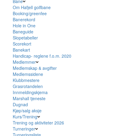
Bane
Om Hafjell golfbane
Booking/greenfee
Banerekord
Hole in One
Baneguide
Slopetabeller
Scorekort
Banekart
Handicap- reglene f.o.m. 2020
Medlemmer
Medlemskap & avgifter
Medlemssidene
Klubbmestere
Grasrotandelen
Innmeldingskjema
Marshall tjeneste
Dugnad
Kjøp/salg aksje
Kurs/Trening
Trening og aktiviteter 2026
Turneringer
Turneringsliste