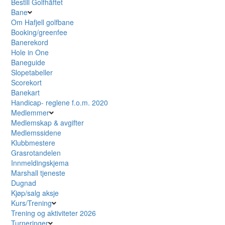
Bestill Golfhäftet
Bane
Om Hafjell golfbane
Booking/greenfee
Banerekord
Hole in One
Baneguide
Slopetabeller
Scorekort
Banekart
Handicap- reglene f.o.m. 2020
Medlemmer
Medlemskap & avgifter
Medlemssidene
Klubbmestere
Grasrotandelen
Innmeldingskjema
Marshall tjeneste
Dugnad
Kjøp/salg aksje
Kurs/Trening
Trening og aktiviteter 2026
Turneringer