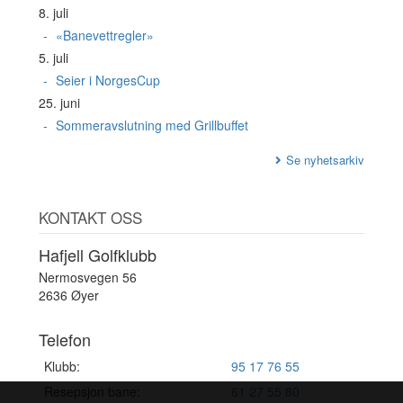
8. juli
«Banevettregler»
5. juli
Seier i NorgesCup
25. juni
Sommeravslutning med Grillbuffet
Se nyhetsarkiv
KONTAKT OSS
Hafjell Golfklubb
Nermosvegen 56
2636 Øyer
Telefon
Klubb:
95 17 76 55
Resepsjon bane:
61 27 55 80