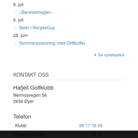
8. juli
«Banevettregler»
5. juli
Seier i NorgesCup
25. juni
Sommeravslutning med Grillbuffet
Se nyhetsarkiv
KONTAKT OSS
Hafjell Golfklubb
Nermosvegen 56
2636 Øyer
Telefon
Klubb:
95 17 76 55
Resepsjon bane:
61 27 55 80