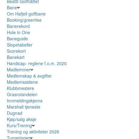
Bestill Golfhäftet
Bane
Om Hafjell golfbane
Booking/greenfee
Banerekord
Hole in One
Baneguide
Slopetabeller
Scorekort
Banekart
Handicap- reglene f.o.m. 2020
Medlemmer
Medlemskap & avgifter
Medlemssidene
Klubbmestere
Grasrotandelen
Innmeldingskjema
Marshall tjeneste
Dugnad
Kjøp/salg aksje
Kurs/Trening
Trening og aktiviteter 2026
Turneringer