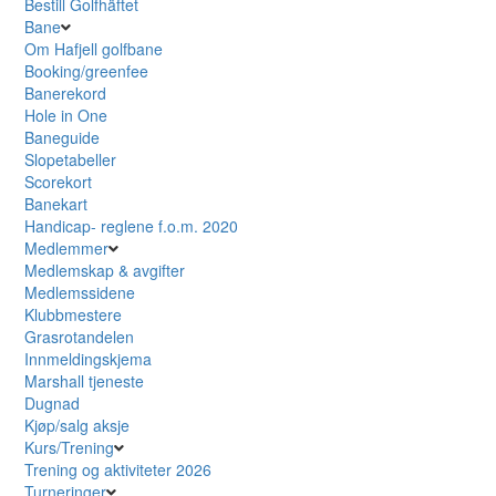
Bestill Golfhäftet
Bane
Om Hafjell golfbane
Booking/greenfee
Banerekord
Hole in One
Baneguide
Slopetabeller
Scorekort
Banekart
Handicap- reglene f.o.m. 2020
Medlemmer
Medlemskap & avgifter
Medlemssidene
Klubbmestere
Grasrotandelen
Innmeldingskjema
Marshall tjeneste
Dugnad
Kjøp/salg aksje
Kurs/Trening
Trening og aktiviteter 2026
Turneringer