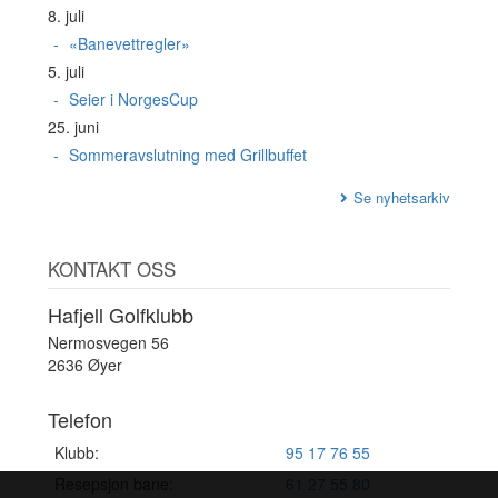
8. juli
«Banevettregler»
5. juli
Seier i NorgesCup
25. juni
Sommeravslutning med Grillbuffet
Se nyhetsarkiv
KONTAKT OSS
Hafjell Golfklubb
Nermosvegen 56
2636 Øyer
Telefon
Klubb:
95 17 76 55
Resepsjon bane:
61 27 55 80