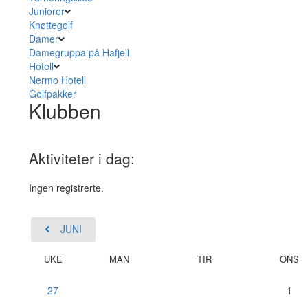
Juniorer
Knøttegolf
Damer
Damegruppa på Hafjell
Hotell
Nermo Hotell
Golfpakker
Klubben
Aktiviteter i dag:
Ingen registrerte.
JUNI
UKE
MAN
TIR
ONS
27
1