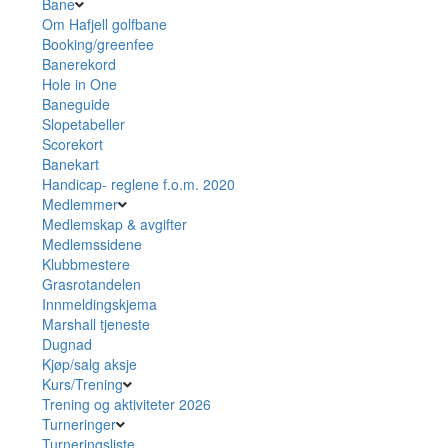
Bane
Om Hafjell golfbane
Booking/greenfee
Banerekord
Hole in One
Baneguide
Slopetabeller
Scorekort
Banekart
Handicap- reglene f.o.m. 2020
Medlemmer
Medlemskap & avgifter
Medlemssidene
Klubbmestere
Grasrotandelen
Innmeldingskjema
Marshall tjeneste
Dugnad
Kjøp/salg aksje
Kurs/Trening
Trening og aktiviteter 2026
Turneringer
Turneringsliste