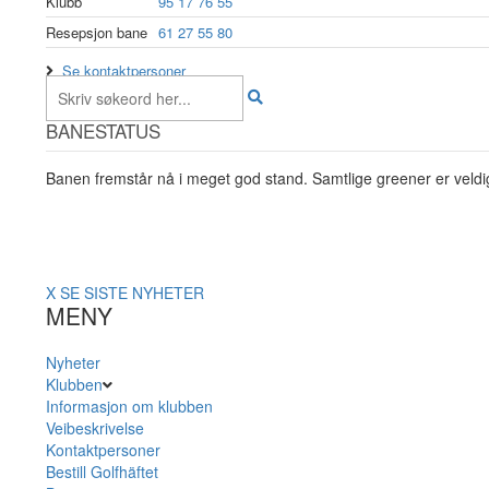
Klubb
95 17 76 55
Resepsjon bane
61 27 55 80
Se kontaktpersoner
BANESTATUS
Banen fremstår nå i meget god stand. Samtlige greener er veldig
X
SE SISTE NYHETER
MENY
Nyheter
Klubben
Informasjon om klubben
Veibeskrivelse
Kontaktpersoner
Bestill Golfhäftet