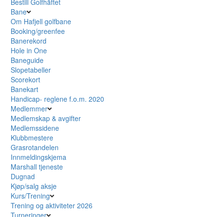
Bestill Golfhäftet
Bane
Om Hafjell golfbane
Booking/greenfee
Banerekord
Hole in One
Baneguide
Slopetabeller
Scorekort
Banekart
Handicap- reglene f.o.m. 2020
Medlemmer
Medlemskap & avgifter
Medlemssidene
Klubbmestere
Grasrotandelen
Innmeldingskjema
Marshall tjeneste
Dugnad
Kjøp/salg aksje
Kurs/Trening
Trening og aktiviteter 2026
Turneringer