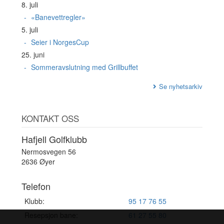
8. juli
«Banevettregler»
5. juli
Seier i NorgesCup
25. juni
Sommeravslutning med Grillbuffet
Se nyhetsarkiv
KONTAKT OSS
Hafjell Golfklubb
Nermosvegen 56
2636 Øyer
Telefon
Klubb:
95 17 76 55
Resepsjon bane:
61 27 55 80