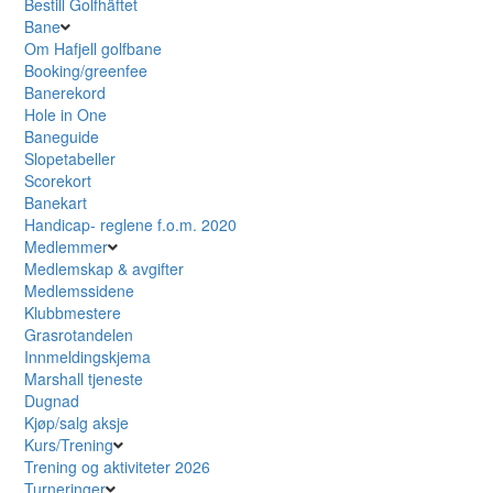
Bestill Golfhäftet
Bane
Om Hafjell golfbane
Booking/greenfee
Banerekord
Hole in One
Baneguide
Slopetabeller
Scorekort
Banekart
Handicap- reglene f.o.m. 2020
Medlemmer
Medlemskap & avgifter
Medlemssidene
Klubbmestere
Grasrotandelen
Innmeldingskjema
Marshall tjeneste
Dugnad
Kjøp/salg aksje
Kurs/Trening
Trening og aktiviteter 2026
Turneringer