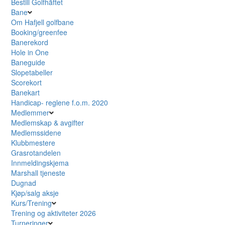
Bestill Golfhäftet
Bane
Om Hafjell golfbane
Booking/greenfee
Banerekord
Hole in One
Baneguide
Slopetabeller
Scorekort
Banekart
Handicap- reglene f.o.m. 2020
Medlemmer
Medlemskap & avgifter
Medlemssidene
Klubbmestere
Grasrotandelen
Innmeldingskjema
Marshall tjeneste
Dugnad
Kjøp/salg aksje
Kurs/Trening
Trening og aktiviteter 2026
Turneringer