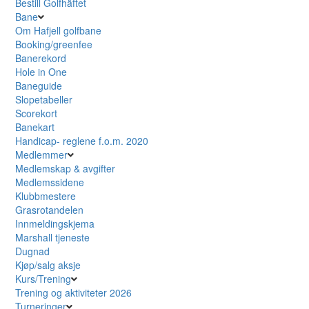
Bestill Golfhäftet
Bane
Om Hafjell golfbane
Booking/greenfee
Banerekord
Hole in One
Baneguide
Slopetabeller
Scorekort
Banekart
Handicap- reglene f.o.m. 2020
Medlemmer
Medlemskap & avgifter
Medlemssidene
Klubbmestere
Grasrotandelen
Innmeldingskjema
Marshall tjeneste
Dugnad
Kjøp/salg aksje
Kurs/Trening
Trening og aktiviteter 2026
Turneringer