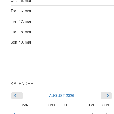
Ons
15. mar
Tor
16. mar
Fre
17. mar
Lør
18. mar
Søn
19. mar
KALENDER
AUGUST 2026
MAN
TIR
ONS
TOR
FRE
LØR
SØN
31
1
2