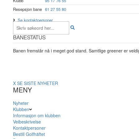
Klubb
95 17 76 55
Resepsjon bane
61 27 55 80
Se kontaktpersoner
BANESTATUS
Banen fremstår nå i meget god stand. Samtlige greener er veldig
X
SE SISTE NYHETER
MENY
Nyheter
Klubben
Informasjon om klubben
Veibeskrivelse
Kontaktpersoner
Bestill Golfhäftet