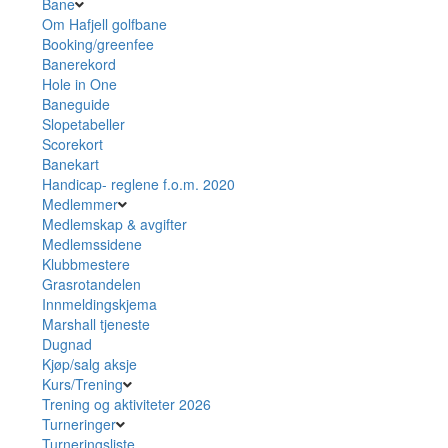
Bane
Om Hafjell golfbane
Booking/greenfee
Banerekord
Hole in One
Baneguide
Slopetabeller
Scorekort
Banekart
Handicap- reglene f.o.m. 2020
Medlemmer
Medlemskap & avgifter
Medlemssidene
Klubbmestere
Grasrotandelen
Innmeldingskjema
Marshall tjeneste
Dugnad
Kjøp/salg aksje
Kurs/Trening
Trening og aktiviteter 2026
Turneringer
Turneringsliste