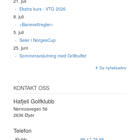
21. juli
Ekstra kurs - VTG 2026
8. juli
«Banevettregler»
5. juli
Seier i NorgesCup
25. juni
Sommeravslutning med Grillbuffet
Se nyhetsarkiv
KONTAKT OSS
Hafjell Golfklubb
Nermosvegen 56
2636 Øyer
Telefon
Klubb:
95 17 76 55