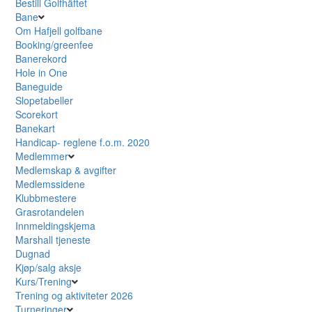
Bestill Golfhäftet
Bane
Om Hafjell golfbane
Booking/greenfee
Banerekord
Hole in One
Baneguide
Slopetabeller
Scorekort
Banekart
Handicap- reglene f.o.m. 2020
Medlemmer
Medlemskap & avgifter
Medlemssidene
Klubbmestere
Grasrotandelen
Innmeldingskjema
Marshall tjeneste
Dugnad
Kjøp/salg aksje
Kurs/Trening
Trening og aktiviteter 2026
Turneringer