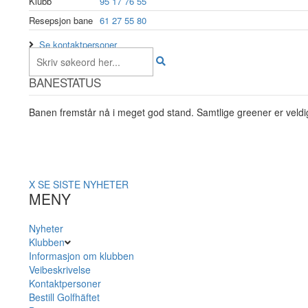
Klubb
95 17 76 55
Resepsjon bane
61 27 55 80
Se kontaktpersoner
BANESTATUS
Banen fremstår nå i meget god stand. Samtlige greener er veldig
X
SE SISTE NYHETER
MENY
Nyheter
Klubben
Informasjon om klubben
Veibeskrivelse
Kontaktpersoner
Bestill Golfhäftet