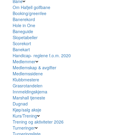
Bane
Om Hafjell golfbane
Booking/greenfee
Banerekord
Hole in One
Baneguide
Slopetabeller
Scorekort
Banekart
Handicap- reglene f.o.m. 2020
Medlemmer
Medlemskap & avgifter
Medlemssidene
Klubbmestere
Grasrotandelen
Innmeldingskjema
Marshall tjeneste
Dugnad
Kjøp/salg aksje
Kurs/Trening
Trening og aktiviteter 2026
Turneringer
Turneringsliste