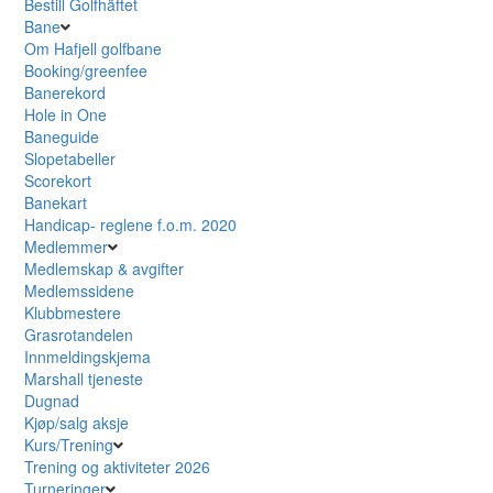
Bestill Golfhäftet
Bane
Om Hafjell golfbane
Booking/greenfee
Banerekord
Hole in One
Baneguide
Slopetabeller
Scorekort
Banekart
Handicap- reglene f.o.m. 2020
Medlemmer
Medlemskap & avgifter
Medlemssidene
Klubbmestere
Grasrotandelen
Innmeldingskjema
Marshall tjeneste
Dugnad
Kjøp/salg aksje
Kurs/Trening
Trening og aktiviteter 2026
Turneringer