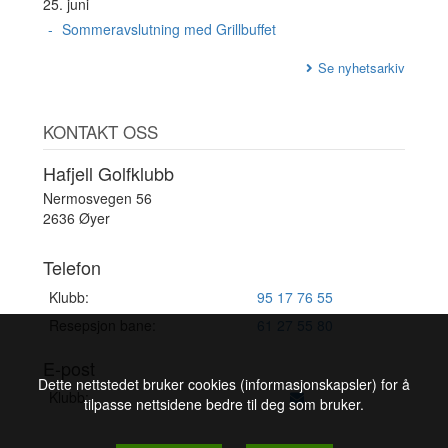
25. juni
Sommeravslutning med Grillbuffet
Se nyhetsarkiv
KONTAKT OSS
Hafjell Golfklubb
Nermosvegen 56
2636 Øyer
Telefon
Klubb:
95 17 76 55
Resepsjon bane:
61 27 55 80
E-post
Dette nettstedet bruker cookies (informasjonskapsler) for å
Klubb:
tilpasse nettsidene bedre til deg som bruker.