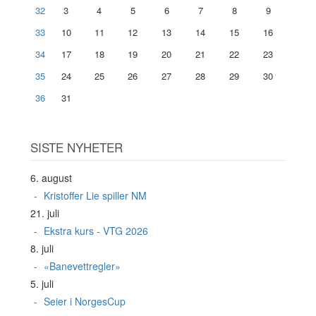
32
3
4
5
6
7
8
9
33
10
11
12
13
14
15
16
34
17
18
19
20
21
22
23
35
24
25
26
27
28
29
30
36
31
SISTE NYHETER
6. august
Kristoffer Lie spiller NM
21. juli
Ekstra kurs - VTG 2026
8. juli
«Banevettregler»
5. juli
Seier i NorgesCup